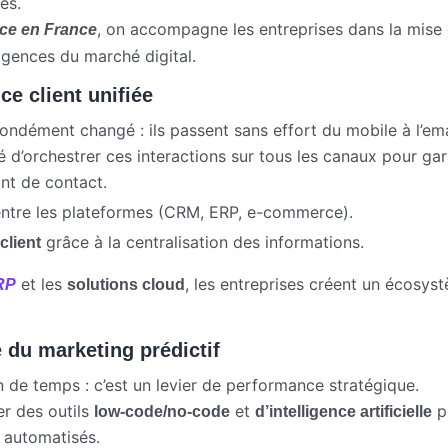
es.
, on accompagne les entreprises dans la mise 
rce en France
igences du marché digital.
ce client unifiée
ment changé : ils passent sans effort du mobile à l’email
té d’orchestrer ces interactions sur tous les canaux pour gara
nt de contact.
ntre les plateformes (CRM, ERP, e-commerce).
grâce à la centralisation des informations.
client
et les
, les entreprises créent un écosys
ERP
solutions cloud
 du marketing prédictif
n de temps : c’est un levier de performance stratégique.
er des outils
et
p
low-code/no-code
d’intelligence artificielle
t automatisés.