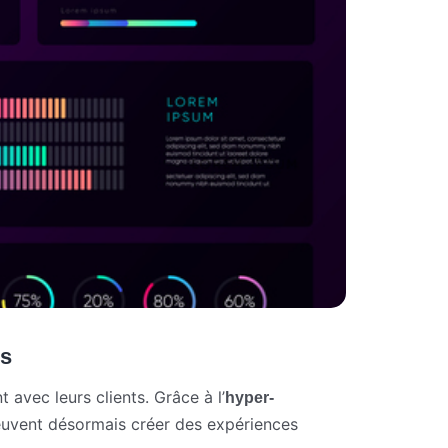
es
 avec leurs clients. Grâce à l’
hyper-
euvent désormais créer des expériences