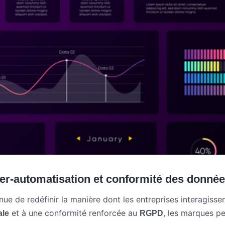
er-automatisation et conformité des donné
ue de redéfinir la manière dont les entreprises interagissent
et à une conformité renforcée au
, les marques p
ale
RGPD