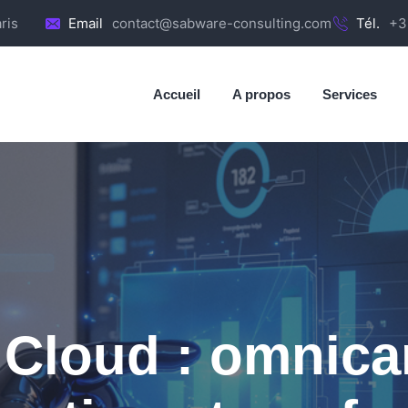
ris
Email
contact@sabware-consulting.com
Tél.
+3
Accueil
A propos
Services
 Cloud : omnican